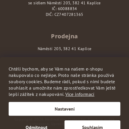
se sídlem Náměstí 203, 382 41 Kaplice
IČ: 60088834
DIČ: CZ7407281365
Prodejna
Náměstí 203, 382 41 Kaplice
Chtěli bychom, aby se Vám na našem e-shopu
nakupovalo co nejlépe. Proto naše stránka používá
soubory cookies. Budeme rádi, pokud s nimi budete
souhlasit a umožníte nám zprostředkovat Vám ještě
lepší zážitek z nakupování.
Více informací
S láskou vyrobilo
Filipesmedia
🧡
Nastavení
Copyright 2026
Hodinářství Zlatnictví
. Všechna práva
vyhrazena.
Upravit nastavení cookies
Odmítnout
Souhlasím