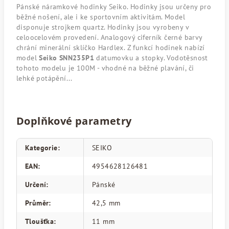
Pánské náramkové hodinky Seiko. Hodinky jsou určeny pro
běžné nošení, ale i ke sportovním aktivitám. Model
disponuje strojkem quartz. Hodinky jsou vyrobeny v
celoocelovém provedení. Analogový ciferník černé barvy
chrání minerální sklíčko Hardlex. Z funkcí hodinek nabízí
model
Seiko SNN235P1
datumovku a stopky. Vodotěsnost
tohoto modelu je 100M - vhodné na běžné plavání, či
lehké potápění...
Doplňkové parametry
Kategorie
:
SEIKO
EAN
:
4954628126481
Určení
:
Pánské
Průměr
:
42,5 mm
Tloušťka
:
11 mm