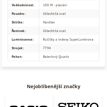
Voděodolnost
:
100 M - plavání
Pouzdro
:
Ušlechtilá ocel
Sklíčko
:
Hardlex
Řemínek
:
Ušlechtilá ocel
Luminiscence
:
Ručičky a indexy SuperLuminova
Strojek
:
7T94
Pohon
:
Bateriový Quartz
Nejoblíbenější značky