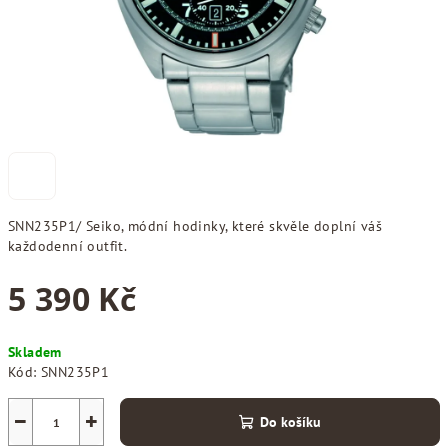
SNN235P1/ Seiko, módní hodinky, které skvěle doplní váš
každodenní outfit.
5 390 Kč
Měrná
Skladem
cena:
Kód:
SNN235P1
−
+
Do košíku