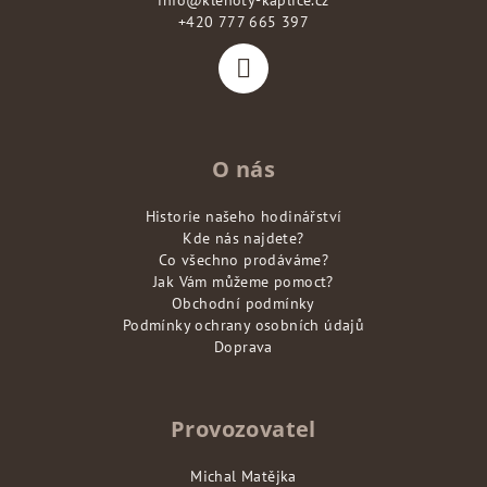
info
@
klenoty-kaplice.cz
t
+420 777 665 397
í
O nás
Historie našeho hodinářství
Kde nás najdete?
Co všechno prodáváme?
Jak Vám můžeme pomoct?
Obchodní podmínky
Podmínky ochrany osobních údajů
Doprava
Provozovatel
Michal Matějka