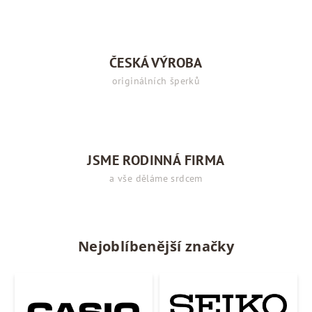
i
s
u
ČESKÁ VÝROBA
originálních šperků
JSME RODINNÁ FIRMA
a vše děláme srdcem
Nejoblíbenější značky