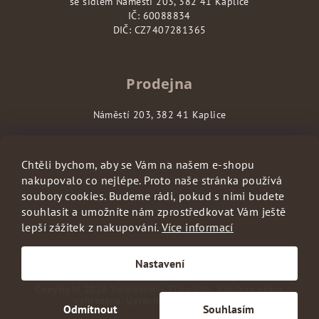
se sídlem Náměstí 203, 382 41 Kaplice
IČ: 60088834
DIČ: CZ7407281365
Prodejna
Náměstí 203, 382 41 Kaplice
Chtěli bychom, aby se Vám na našem e-shopu
nakupovalo co nejlépe. Proto naše stránka používá
soubory cookies. Budeme rádi, pokud s nimi budete
souhlasit a umožníte nám zprostředkovat Vám ještě
lepší zážitek z nakupování.
Více informací
S láskou vyrobilo
Filipesmedia
🧡
Nastavení
Copyright 2026
Hodinářství Zlatnictví
. Všechna práva
vyhrazena.
Upravit nastavení cookies
Odmítnout
Souhlasím