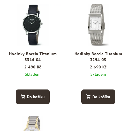
V
o
ý
d
p
u
i
k
s
t
p
ů
r
Hodinky Boccia Titanium
Hodinky Boccia Titanium
o
3314-04
3294-05
d
2 490 Kč
2 690 Kč
Skladem
Skladem
u
k
t
Do košíku
Do košíku
ů