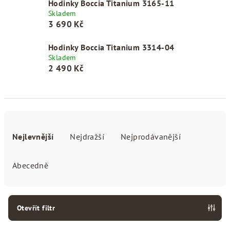
Hodinky Boccia Titanium 3165-11
Skladem
3 690 Kč
Hodinky Boccia Titanium 3314-04
Skladem
2 490 Kč
Ř
a
Nejlevnější
Nejdražší
Nejprodávanější
z
e
Abecedně
n
í
p
Otevřít filtr
r