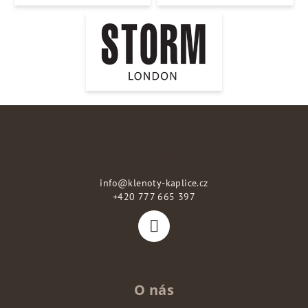
Z
á
p
Kontakt
a
info
@
klenoty-kaplice.cz
t
+420 777 665 397
í
O nás