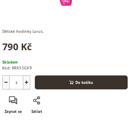
Dětské hodinky Lorus.
790 Kč
Měrná
Skladem
cena:
Kód:
RRX55GX9
−
+
Do košíku
Zeptat se
Sdílet