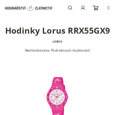
Přejít
na
obsah
Nákupní
Hledat
Přihlášení
Hodinky Lorus RRX55GX9
košík
LORUS
Průměrné
Neohodnoceno
Podrobnosti hodnocení
hodnocení
produktu
je
0,0
z
5
hvězdiček.