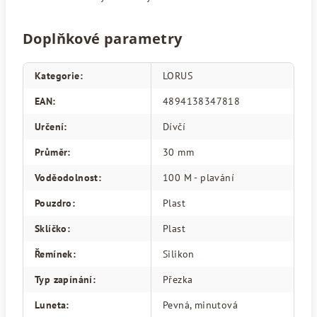
Doplňkové parametry
Kategorie
:
LORUS
EAN
:
4894138347818
Určení
:
Dívčí
Průměr
:
30 mm
Voděodolnost
:
100 M - plavání
Pouzdro
:
Plast
Sklíčko
:
Plast
Řemínek
:
Silikon
Typ zapínání
:
Přezka
Luneta
:
Pevná, minutová