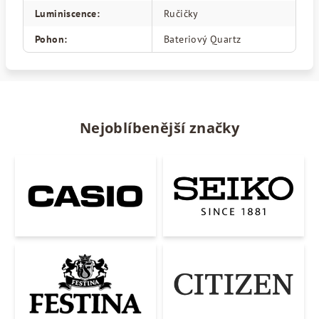
Luminiscence
:
Ručičky
Pohon
:
Bateriový Quartz
Nejoblíbenější značky