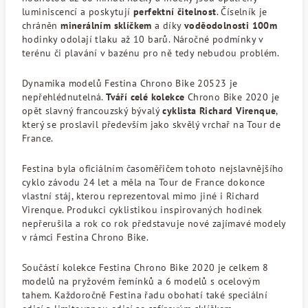
luminiscencí a poskytují
perfektní čitelnost
. Číselník je
chráněn
minerálním sklíčkem
a díky
voděodolnosti 100m
hodinky odolají tlaku až 10 barů. Náročné podmínky v
terénu či plavání v bazénu pro ně tedy nebudou problém.
Dynamika modelů Festina Chrono Bike 20523 je
nepřehlédnutelná.
Tváří celé kolekce
Chrono Bike 2020 je
opět slavný francouzský bývalý
cyklista Richard Virenque
,
který se proslavil především jako skvělý vrchař na Tour de
France.
Festina byla oficiálním časoměřičem tohoto nejslavnějšího
cyklo závodu 24 let a měla na Tour de France dokonce
vlastní stáj, kterou reprezentoval mimo jiné i Richard
Virenque. Produkci cyklistikou inspirovaných hodinek
nepřerušila a rok co rok představuje nové zajímavé modely
v rámci Festina Chrono Bike.
Součástí kolekce Festina Chrono Bike 2020 je celkem 8
modelů na pryžovém řemínků a 6 modelů s ocelovým
tahem. Každoročně Festina řadu obohatí také speciální