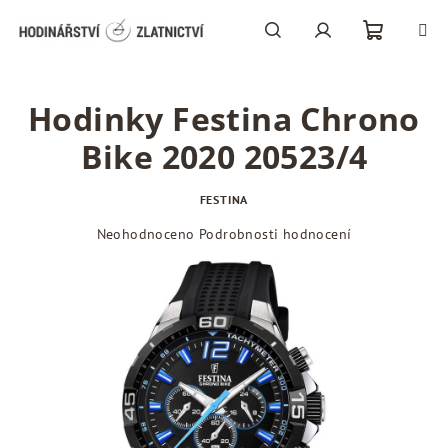
Přejít
na
obsah
Nákupní
Hledat
Přihlášení
Hodinky Festina Chrono
košík
Bike 2020 20523/4
FESTINA
Průměrné
Neohodnoceno
Podrobnosti hodnocení
hodnocení
produktu
je
0,0
z
5
hvězdiček.