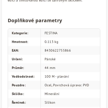
edicí a limitovanou edicí se safírovým sklíčkem.
Doplňkové parametry
Kategorie
:
FESTINA
Hmotnost
:
0.113 kg
EAN
:
8430622755866
Určení
:
Pánské
Průměr
:
44 mm
Voděodolnost
:
100 M - plavání
Pouzdro
:
Ocel, Povrchová úprava: PVD
Sklíčko
:
Minerální
Řemínek
:
Silikon