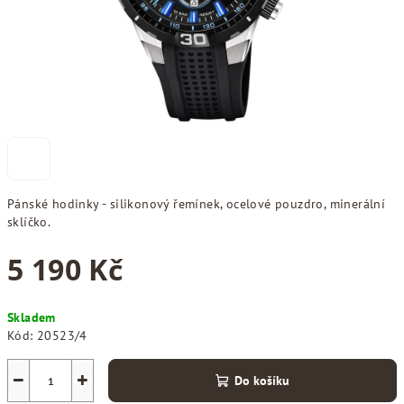
Pánské hodinky - silikonový řemínek, ocelové pouzdro, minerální
sklíčko.
5 190 Kč
Měrná
Skladem
cena:
Kód:
20523/4
−
+
Do košíku