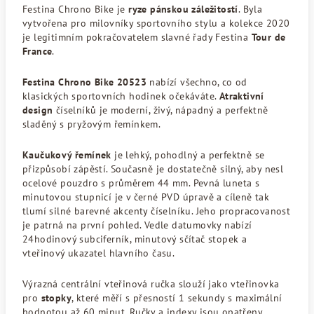
Festina Chrono Bike je
ryze pánskou záležitostí
. Byla
vytvořena pro milovníky sportovního stylu a kolekce 2020
je legitimním pokračovatelem slavné řady Festina
Tour de
France
.
Festina Chrono Bike 20523
nabízí všechno, co od
klasických sportovních hodinek očekáváte.
Atraktivní
design
číselníků je moderní, živý, nápadný a perfektně
sladěný s pryžovým řemínkem.
Kaučukový řemínek
je lehký, pohodlný a perfektně se
přizpůsobí zápěstí. Současně je dostatečně silný, aby nesl
ocelové pouzdro s průměrem 44 mm. Pevná luneta s
minutovou stupnicí je v černé PVD úpravě a cíleně tak
tlumí silné barevné akcenty číselníku. Jeho propracovanost
je patrná na první pohled. Vedle datumovky nabízí
24hodinový subciferník, minutový sčítač stopek a
vteřinový ukazatel hlavního času.
Výrazná centrální vteřinová ručka slouží jako vteřinovka
pro
stopky
, které měří s přesností 1 sekundy s maximální
hodnotou až 60 minut. Ručky a indexy jsou opatřeny