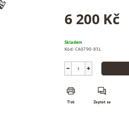
je
0,0
6 200 Kč
z
5
hvězdiček.
Měrná
cena:
Skladem
Kód:
CA0790-83L
−
+
Tisk
Zeptat se