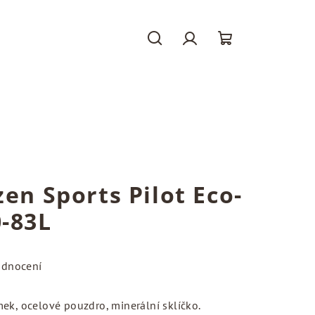
Hledat
Přihlášení
Nákupní
košík
zen Sports Pilot Eco-
-83L
odnocení
ek, ocelové pouzdro, minerální sklíčko.