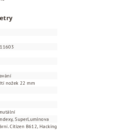
etry
11603
avání
pětí nožek 22 mm
mutální
 indexy, SuperLuminova
ární. Citizen B612, Hacking