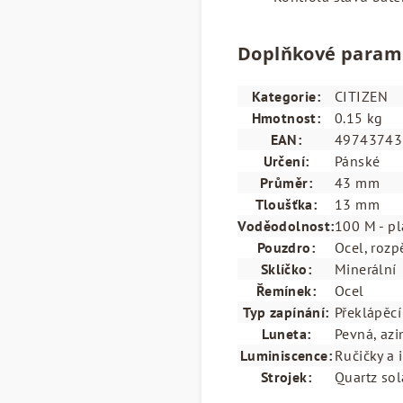
Doplňkové param
Kategorie
:
CITIZEN
Hmotnost
:
0.15 kg
EAN
:
49743743
Určení
:
Pánské
Průměr
:
43 mm
Tloušťka
:
13 mm
Voděodolnost
:
100 M - pl
Pouzdro
:
Ocel, roz
Sklíčko
:
Minerální
Řemínek
:
Ocel
Typ zapínání
:
Překlápěcí
Luneta
:
Pevná, azi
Luminiscence
:
Ručičky a
Strojek
:
Quartz sol