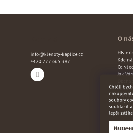
Kontakt
O ná
Histori
info
@
klenoty-kaplice.cz
Kde ná
+420 777 665 397
Co vše
Jak Vá
Obchod
Chtěli byc
Podmín
nakupovalo
Doprav
soubory co
souhlasit 
lepší zážit
Nastaven