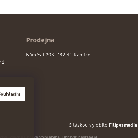
Prodejna
Náměstí 203, 382 41 Kaplice
 41
Souhlasím
S láskou vyrobilo
Filipesmedi
ctví
. Všechna práva vyhrazena.
Upravit nastavení