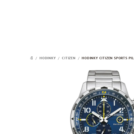
Přejít
na
obsah
/
HODINKY
/
CITIZEN
/
HODINKY CITIZEN SPORTS PI
DOMŮ