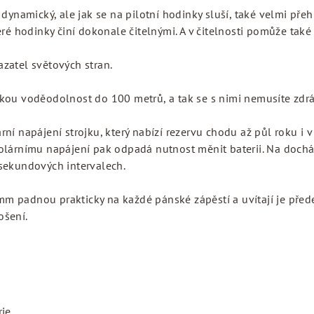
 dynamický, ale jak se na pilotní hodinky sluší, také velmi pře
eré hodinky činí dokonale čitelnými. A v čitelnosti pomůže také
zatel světových stran.
ou voděodolnost do 100 metrů, a tak se s nimi nemusíte zdráhat
ní napájení strojku, který nabízí rezervu chodu až půl roku i v
olárnímu napájení pak odpadá nutnost měnit baterii. Na docház
sekundových intervalech.
 padnou prakticky na každé pánské zápěstí a uvítají je předev
ošení.
rie