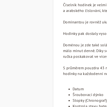
Číselník hodinek je velmi
a arabského číslování, kt
Dominantou je rovněž uka
Hodinky pak dostaly vysok
Doménou je zde také solár
málo minut denně. Díky s
ručka poskakovat ve více
S průměrem pouzdra 43 mm
hodinky na každodenní n
Datum
Šroubovací dýnko
Stopky (Chronograf)
Kontrola stavu bate