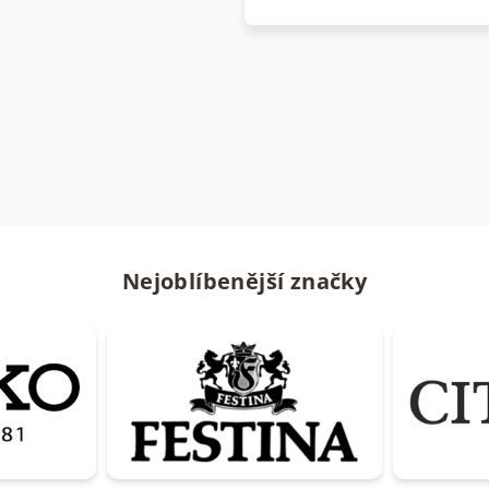
Buďte první, kdo napíše příspěvek
Přidat komentář
Nejoblíbenější značky