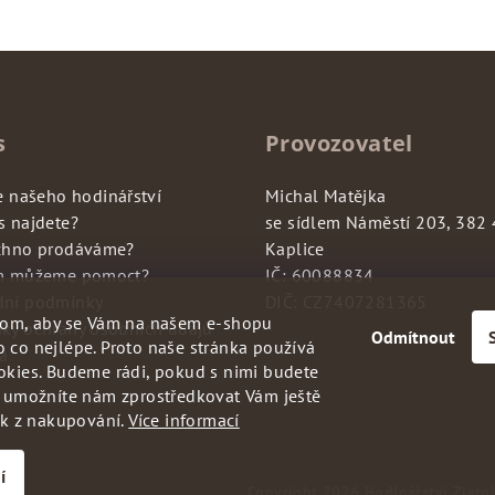
s
Provozovatel
e našeho hodinářství
Michal Matějka
s najdete?
se sídlem Náměstí 203, 382
chno prodáváme?
Kaplice
m můžeme pomoct?
IČ: 60088834
ní podmínky
DIČ: CZ7407281365
hom, aby se Vám na našem e-shopu
ky ochrany osobních údajů
Odmítnout
 co nejlépe. Proto naše stránka používá
a
okies. Budeme rádi, pokud s nimi budete
a umožníte nám zprostředkovat Vám ještě
ek z nakupování.
Více informací
í
Copyright 2026
Hodinářství Zlatni