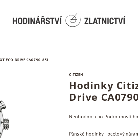
LOT ECO-DRIVE CA0790-83L
CITIZEN
Hodinky Citi
Drive CA0790
Průměrné
Neohodnoceno
Podrobnosti h
hodnocení
produktu
Pánské hodinky - ocelový náram