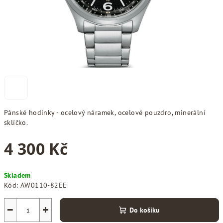
Pánské hodinky - ocelový náramek, ocelové pouzdro, minerální
sklíčko.
4 300 Kč
Měrná
Skladem
cena:
Kód:
AW0110-82EE
−
+
Do košíku