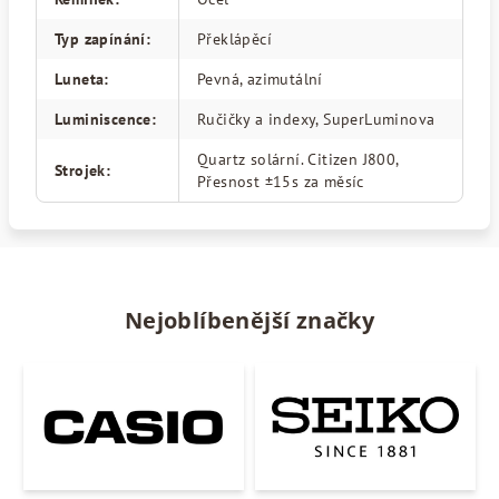
Typ zapínání
:
Překlápěcí
Luneta
:
Pevná, azimutální
Luminiscence
:
Ručičky a indexy, SuperLuminova
Quartz solární. Citizen J800,
Strojek
:
Přesnost ±15s za měsíc
Nejoblíbenější značky