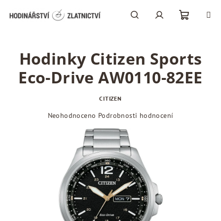
Přejít
na
obsah
Nákupní
Hledat
Přihlášení
Hodinky Citizen Sports
košík
Eco-Drive AW0110-82EE
CITIZEN
Průměrné
Neohodnoceno
Podrobnosti hodnocení
hodnocení
produktu
je
0,0
z
5
hvězdiček.