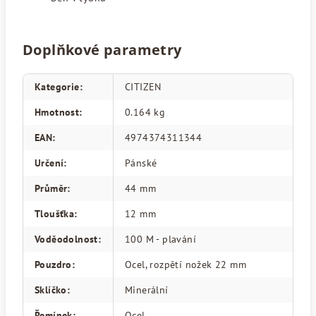
Doplňkové parametry
Kategorie
:
CITIZEN
Hmotnost
:
0.164 kg
EAN
:
4974374311344
Určení
:
Pánské
Průměr
:
44 mm
Tloušťka
:
12 mm
Voděodolnost
:
100 M - plavání
Pouzdro
:
Ocel, rozpětí nožek 22 mm
Sklíčko
:
Minerální
Řemínek
:
Ocel