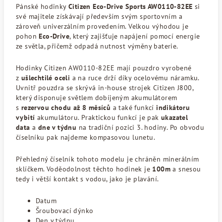
Pánské hodinky
Citizen Eco-Drive Sports AW0110-82EE
si
své majitele získávají především svým sportovním a
zároveň univerzálním provedením. Velkou výhodou je
pohon
Eco-Drive
, který zajišťuje napájení pomocí energie
ze světla, přičemž odpadá nutnost výměny baterie.
Hodinky Citizen AW0110-82EE mají pouzdro vyrobené
z
ušlechtilé oceli
a na ruce drží díky ocelovému náramku.
Uvnitř pouzdra se skrývá in-house strojek Citizen J800,
který disponuje světlem dobíjeným akumulátorem
s
rezervou chodu až 8
měsíců
a také funkcí
indikátoru
vybití
akumulátoru. Praktickou funkcí je pak
ukazatel
data
a
dne v týdnu
na tradiční pozici 3. hodiny. Po obvodu
číselníku pak najdeme kompasovou lunetu.
Přehledný číselník tohoto modelu je chráněn minerálním
sklíčkem. Voděodolnost těchto hodinek je
100m
a snesou
tedy i větší kontakt s vodou, jako je plavání.
Datum
Šroubovací dýnko
Den v týdnu