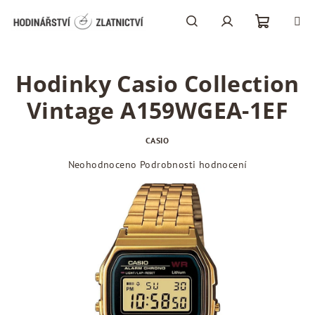
Přejít
na
obsah
Nákupní
Hledat
Přihlášení
Hodinky Casio Collection
košík
Vintage A159WGEA-1EF
CASIO
Průměrné
Neohodnoceno
Podrobnosti hodnocení
hodnocení
produktu
je
0,0
z
5
hvězdiček.