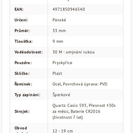
EAN
:
4971850946540
Určení
:
Pánské
Průměr
:
33 mm
Tloušťka
:
9 mm
Voděodolnost
:
30 M - umývání rukou
Pouzdro
:
Pryskyřice
Sklíčko
:
Plast
Řemínek
:
Ocel, Povrchová úprava: PVD
Typ zapínání
:
Šperkové
Quartz. Casio 593, Přesnost ±30s
Strojek
:
za měsíc, Baterie CR2016
(životnost 7 let)
Obvod
12 - 19 cm