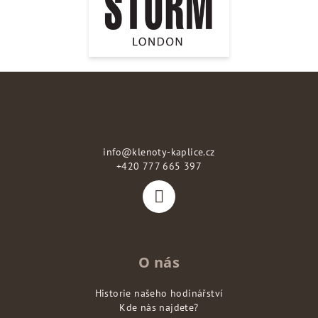
Z
á
p
Kontakt
a
info
@
klenoty-kaplice.cz
t
+420 777 665 397
í
O nás
Historie našeho hodinářství
Kde nás najdete?