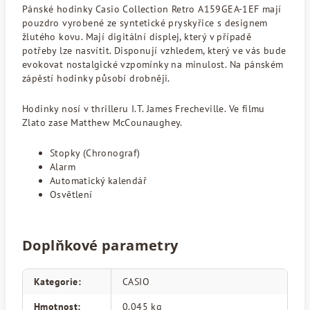
Pánské hodinky Casio Collection Retro A159GEA-1EF mají
pouzdro vyrobené ze syntetické pryskyřice s designem
žlutého kovu. Mají digitální displej, který v případě
potřeby lze nasvítit. Disponují vzhledem, který ve vás bude
evokovat nostalgické vzpomínky na minulost. Na pánském
zápěstí hodinky působí drobněji.
Hodinky nosí v thrilleru I.T. James Frecheville. Ve filmu
Zlato zase Matthew McCounaughey.
Stopky (Chronograf)
Alarm
Automatický kalendář
Osvětlení
Doplňkové parametry
Kategorie
:
CASIO
Hmotnost
:
0.045 kg