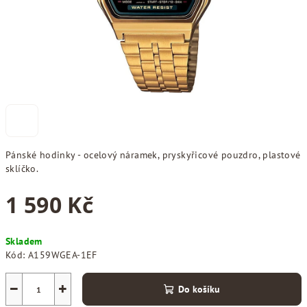
Pánské hodinky - ocelový náramek, pryskyřicové pouzdro, plastové
sklíčko.
1 590 Kč
Měrná
Skladem
cena:
Kód:
A159WGEA-1EF
−
+
Do košíku