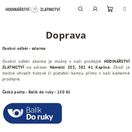
Přejít
na
obsah
Nákupní
Hledat
Přihlášení
Doprava
košík
Osobní odběr - zdarma
Osobní odběr zdarma je možný v naší prodejně
HODINÁŘSTVÍ
ZLATNICTVÍ
na adrese:
Náměstí 203, 382 41 Kaplice.
Zboží je
možné uhradit hotově či platební kartou
přímo v naší kamenné
prodejně.
Česká pošta - Balík do ruky - 150 Kč