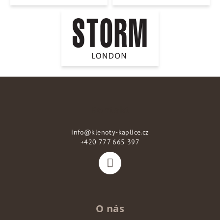
Z
á
p
Kontakt
a
info
@
klenoty-kaplice.cz
t
+420 777 665 397
í
O nás