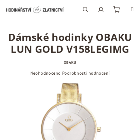
Přejít
na
obsah
Nákupní
Hledat
Přihlášení
Dámské hodinky OBAKU
košík
LUN GOLD V158LEGIMG
OBAKU
Průměrné
Neohodnoceno
Podrobnosti hodnocení
hodnocení
produktu
je
0,0
z
5
hvězdiček.