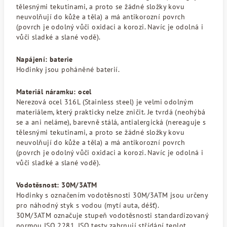
tělesnými tekutinami, a proto se žádné složky kovu
neuvolňují do kůže a těla) a má antikorozní povrch
(povrch je odolný vůči oxidaci a korozi. Navíc je odolná i
vůči sladké a slané vodě).
Napájení: baterie
Hodinky jsou poháněné baterií.
Materiál náramku: ocel
Nerezová ocel 316L (Stainless steel) je velmi odolným
materiálem, který prakticky nelze zničit. Je tvrdá (neohýbá
se a ani neláme), barevně stálá, antialergická (nereaguje s
tělesnými tekutinami, a proto se žádné složky kovu
neuvolňují do kůže a těla) a má antikorozní povrch
(povrch je odolný vůči oxidaci a korozi. Navíc je odolná i
vůči sladké a slané vodě).
Vodotěsnost: 30M/3ATM
Hodinky s označením vodotěsnosti 30M/3ATM jsou určeny
pro náhodný styk s vodou (mytí auta, déšť).
30M/3ATM označuje stupeň vodotěsnosti standardizovaný
normou ISO 2281. ISO testy zahrnují střídání teplot,