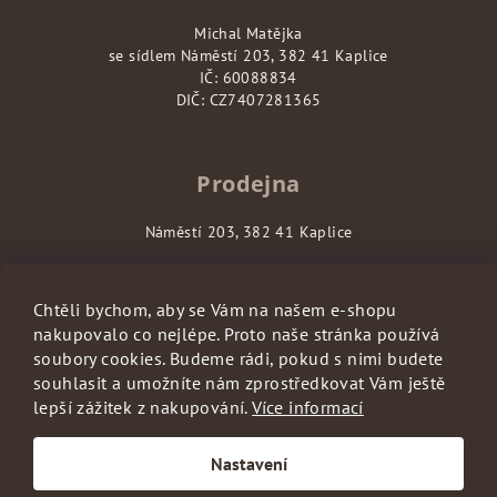
Michal Matějka
se sídlem Náměstí 203, 382 41 Kaplice
IČ: 60088834
DIČ: CZ7407281365
Prodejna
Náměstí 203, 382 41 Kaplice
Chtěli bychom, aby se Vám na našem e-shopu
nakupovalo co nejlépe. Proto naše stránka používá
soubory cookies. Budeme rádi, pokud s nimi budete
souhlasit a umožníte nám zprostředkovat Vám ještě
lepší zážitek z nakupování.
Více informací
S láskou vyrobilo
Filipesmedia
🧡
Nastavení