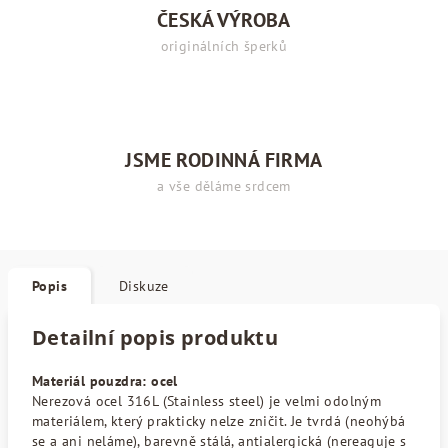
ČESKÁ VÝROBA
originálních šperků
JSME RODINNÁ FIRMA
a vše děláme srdcem
Popis
Diskuze
Detailní popis produktu
Materiál pouzdra: ocel
Nerezová ocel 316L (Stainless steel) je velmi odolným
materiálem, který prakticky nelze zničit. Je tvrdá (neohýbá
se a ani neláme), barevně stálá, antialergická (nereaguje s