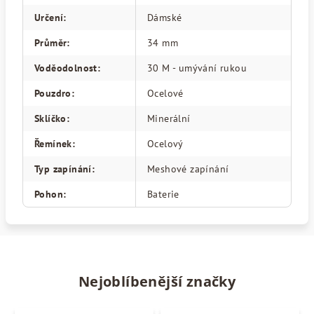
Určení
:
Dámské
Průměr
:
34 mm
Voděodolnost
:
30 M - umývání rukou
Pouzdro
:
Ocelové
Sklíčko
:
Minerální
Řemínek
:
Ocelový
Typ zapínání
:
Meshové zapínání
Pohon
:
Baterie
Nejoblíbenější značky