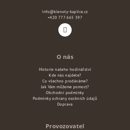
a
info
@
klenoty-kaplice.cz
t
+420 777 665 397
í
O nás
Historie našeho hodinářství
Kde nás najdete?
Co všechno prodáváme?
Jak Vám můžeme pomoct?
Obchodní podmínky
Podmínky ochrany osobních údajů
Doprava
Provozovatel