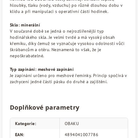
hloubky, tlaku (vody, vzduchu) po různě dlouhou dobu v
klidu a při manipulaci s operativní částí hodinek.
Sklo: minerální
V současné době se jedná o nejrozšířenější typ
hodinářského skla. Je velmi tvrdé a má vysoký obsah
křemíku, díky čemuž se vyznačuje vysokou odolností vůči
škrábancům a otěru. Neznamená to však, že je
nepoškrabatelné.
Typ zapínání: meshové zapínání
Je zapínání určeno pro meshové řemínky. Princip spočívá v
zachycení jedné části pásku do druhé a zajištění.
Doplňkové parametry
Kategorie
:
OBAKU
EAN
:
4894041007786