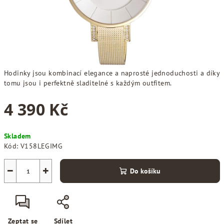
Hodinky jsou kombinací elegance a naprosté jednoduchosti a díky
tomu jsou i perfektně sladitelné s každým outfitem.
4 390 Kč
Měrná
Skladem
cena:
Kód:
V158LEGIMG
−
+
Do košíku
Zeptat se
Sdílet