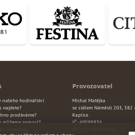
s
Provozovatel
e našeho hodinářství
Michal Matějka
s najdete?
se sídlem Náměstí 203, 382
chno prodáváme?
Kaplice
m můžeme pomoct?
IČ: 60088834
ní podmínky
DIČ: CZ7407281365