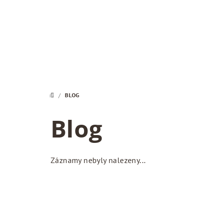
Přejít
na
obsah
/
BLOG
DOMŮ
Blog
Záznamy nebyly nalezeny...
Z
á