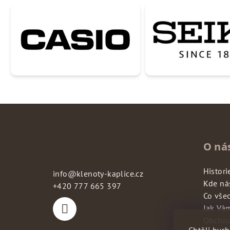
p
a
t
í
Kontakt
O ná
Histori
info
@
klenoty-kaplice.cz
Kde ná
+420 777 665 397
Co vše
Jak Vá
Obchod